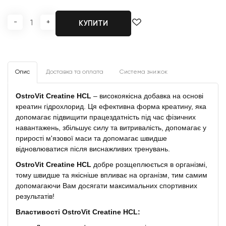
-
+
КУПИТИ
Опис
Доставка та оплата
Система знижок
OstroVit Creatine HCL
– високоякісна добавка на основі
креатин гідрохлорид. Ця ефективна форма креатину, яка
допомагає підвищити працездатність під час фізичних
навантажень, збільшує силу та витривалість, допомагає у
прирості м'язової маси та допомагає швидше
відновлюватися після виснажливих тренувань.
OstroVit Creatine HCL
добре розщеплюється в організмі,
тому швидше та якісніше впливає на організм, тим самим
допомагаючи Вам досягати максимальних спортивних
результатів!
Властивості OstroVit Creatine HCL: