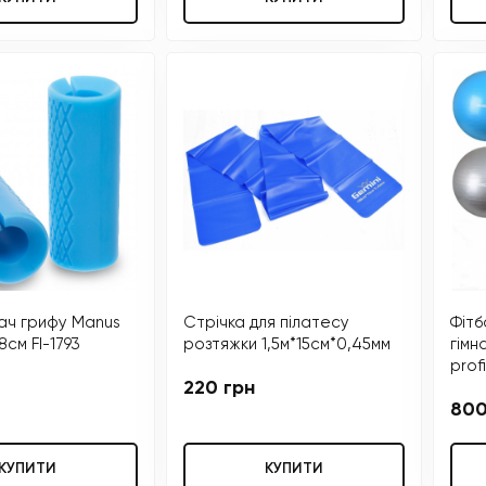
ч грифу Manus
Стрічка для пілатесу
Фітб
8см FI-1793
розтяжки 1,5м*15см*0,45мм
гімн
prof
220 грн
800
КУПИТИ
КУПИТИ