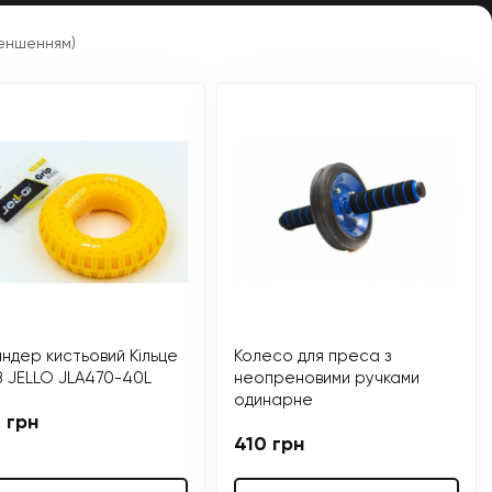
меншенням)
ндер кистьовий Кільце
Колесо для преса з
 JELLO JLA470-40L
неопреновими ручками
одинарне
 грн
410 грн