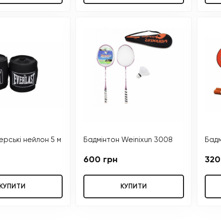
ерські нейлон 5 м
Бадмінтон Weinixun 3008
Бадм
600 грн
320
КУПИТИ
КУПИТИ