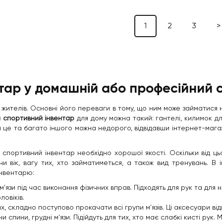
1
2
3
>
тар у домашній або професійний 
х жителів. Основні його переваги в тому, що ним може займатися н
и спортивний інвентар
для дому можна такий: гантелі,
килимок дл
 це та багато іншого можна недорого, відвідавши інтернет-магази
 спортивний інвентар необхідно хорошої якості. Оскільки від ць
и вік, вагу тих, хто займатиметься, а також вид тренувань. В
інвентарю:
 під час виконання фізичних вправ. Підходять для рук та для ніг.
ловіків.
 складно поступово прокачати всі групи м'язів. Ці аксесуари відм
 спини, грудні м'язи. Підійдуть для тих, хто має слабкі кисті рук