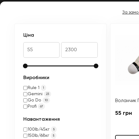
За замо
Ціна
Виробники
Rule 1
1
Gemini
23
Go Do
Воланчик 
10
Profi
67
55 грн
Навантаження
100lb/45кг
5
150lb/68кг
5