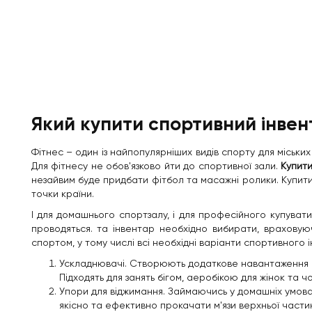
Який купити спортивний інвен
Фітнес – один із найпопулярніших видів спорту для міськи
Для фітнесу не обов'язково йти до спортивної зали.
Купит
незайвим буде придбати фітбол та масажні ролики. Купити
точки країни.
І для домашнього спортзалу, і для професійного купувати
проводяться. та інвентар необхідно вибирати, враховуюч
спортом, у тому числі всі необхідні варіанти спортивного 
Ускладнювачі. Створюють додаткове навантаження м'язи
Підходять для занять бігом, аеробікою для жінок та чо
Упори для віджимання. Займаючись у домашніх умовах,
якісно та ефективно прокачати м'язи верхньої частини