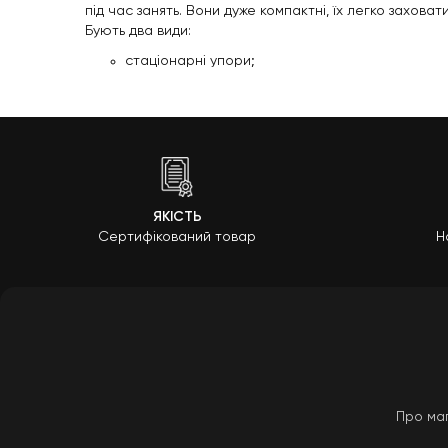
під час занять. Вони дуже компактні, їх легко заховат
Бують два види:
стаціонарні упори;
поворотні.
При підборі такого інвентарю необхідно звертати увагу
Колеса для преса. Відмінний варіант як для фітнес-кл
плечей, спини. Щоб був належний ефект від заняття
прогинатися. Обгумовані гантелі. Використовуються 
гумового інвентарю: під час занять безшумні, не дря
Для легких занять краще вибирати невелику вагу. Це 
ЯКІСТЬ
набори - тренінг кіт, до яких входять різні інструм
Сертифікований товар
Н
скласти правильну програму для занять в домашніх ум
з дотриманням техніки дихання. Для такого виду фітн
Колесо для йоги. Є багатофункціональним інст
для своїх занять. За допомогою цього інструме
Стрічка еластична. Підходить для занять таки
збільшення навантаження, а й для її ослаблення
помити і скласти після заняття. Таким чином, в
вільного простору. При цьому такий спортивни
Про ма
Де можна купити спорти