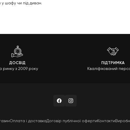
и у шафу чи під диван.
 на міцність ручок, які не повинні ковзати по підлозі.
убу, так і для дому. Виготовляються в Україні. Прекрасно прокачу
 цим тренажером, важливо дотримуватися правильного положення т
для розігріву перед тренуванням, для відпрацювання ударної техн
пають підлогу та килимки, легко зберігати. Перш ніж
купити гантел
основний спортивний інвентар, який необхідний для створення нав
ДОСВІД
ПІДТРИМКА
енти для силових тренувань. Обов'язково необхідно дотримуватися
а ринку з 2009 року
Кваліфікований перс
овах. Більшість людей займається вдома йогою і пілатес. На відмі
есу існують окремі спортивні товари:
рументом, призначеним зміцнити м'язи спини, вирівняти хребет. В
нту можна виконувати складні асани, прогини, релаксувати.
м видом спорту як пілатес, кросфіт. Основна перевага – плавно 
 під час занять. Килимок. Особлива поверхня запобігає ковзанню,
елика кількість спортивного інвентарю створена для домашніх заня
й інвентар дуже легко помити та прибрати.
газин
Оплата і доставка
Договір публічної оферти
Контакти
Виробн
вний інвентар оптом