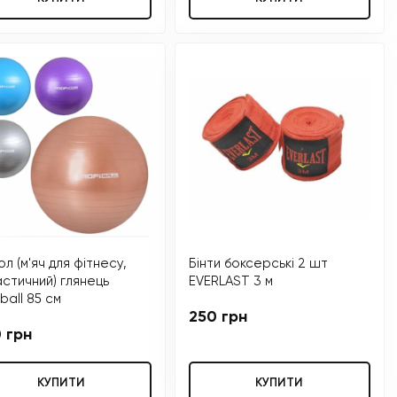
ол (м'яч для фітнесу,
Бінти боксерські 2 шт
астичний) глянець
EVERLAST 3 м
iball 85 см
250 грн
 грн
КУПИТИ
КУПИТИ