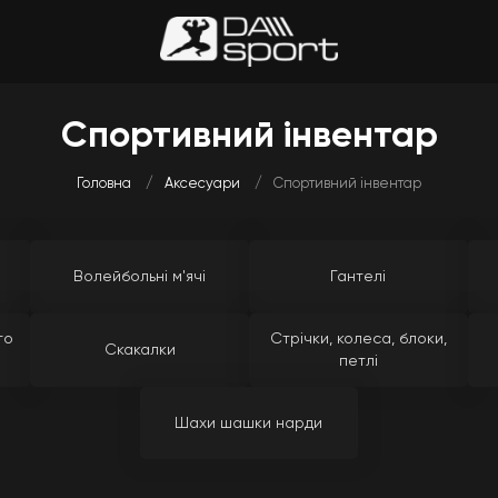
Спортивний інвентар
Головна
Аксесуари
Спортивний інвентар
Волейбольні м'ячі
Гантелі
го
Стрічки, колеса, блоки,
Скакалки
петлі
Шахи шашки нарди