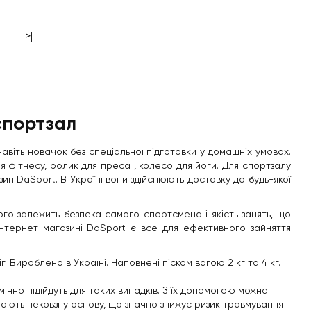
>|
спортзал
авіть новачок без спеціальної підготовки у домашніх умовах.
я фітнесу
, ролик для преса , колесо для йоги. Для спортзалу
н DaSport. В Україні вони здійснюють доставку до будь-якої
ого залежить безпека самого спортсмена і якість занять, що
 інтернет-магазині DaSport є все для ефективного зайняття
 Вироблено в Україні. Наповнені піском вагою 2 кг та 4 кг.
інно підійдуть для таких випадків. З їх допомогою можна
. Мають нековзну основу, що значно знижує ризик травмування