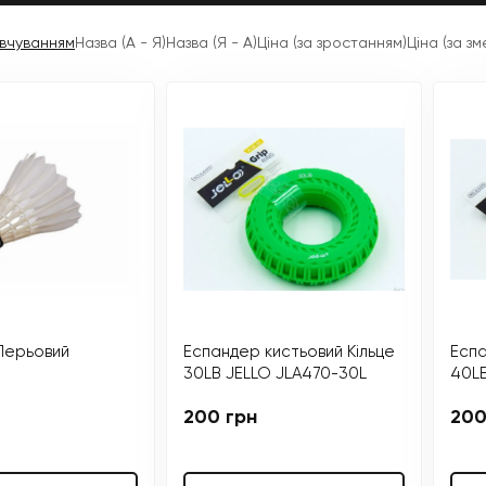
вчуванням
Назва (А - Я)
Назва (Я - А)
Ціна (за зростанням)
Ціна (за з
Перьовий
Еспандер кистьовий Кільце
Еспа
30LB JELLO JLA470-30L
40LB
200 грн
200