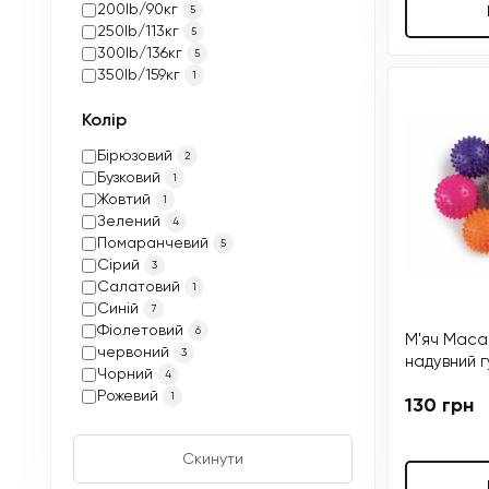
200lb/90кг
5
250lb/113кг
5
300lb/136кг
5
350lb/159кг
1
Колір
Бірюзовий
2
Бузковий
1
Жовтий
1
Зелений
4
Помаранчевий
5
Сірий
3
Салатовий
1
Синій
7
Фіолетовий
6
М'яч Маса
червоний
3
надувний г
Чорний
4
Рожевий
1
130 грн
Скинути