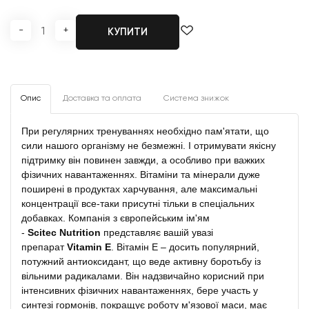
-
+
КУПИТИ
Опис
Доставка та оплата
Система знижок
При регулярних тренуваннях необхідно пам'ятати, що
сили нашого організму не безмежні. І отримувати якісну
підтримку він повинен завжди, а особливо при важких
фізичних навантаженнях. Вітаміни та мінерали дуже
поширені в продуктах харчування, але максимальні
концентрації все-таки присутні тільки в спеціальних
добавках. Компанія з європейським ім'ям
-
Scitec
Nutrition
представляє вашій увазі
препарат
Vitamin
E
. Вітамін Е – досить популярний,
потужний антиоксидант, що веде активну боротьбу із
вільними радикалами. Він надзвичайно корисний при
інтенсивних фізичних навантаженнях, бере участь у
синтезі гормонів, покращує роботу м'язової маси, має