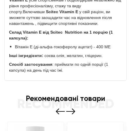
Vitamin
E
усім спортсменам і бодібілдерам незалежно від
рівня професіоналізму, стажу та виду
спорту.Включивши
Scitec
Vitamin
E
у свій раціон, ви
зможете суттєво заощадити час на відновлення після
навантажень , підвищити спортивні показники.
Склад
Vitamin
E від Scitec
Nutrition
на 1 порцію (1
капсула):
Вітамін E (ді-альфа-токоферолу ацетат) - 400 МЕ
Інші інгредієнти:
соєва олія, желатин, гліцерин.
Спосіб застосування
: приймати по одній порції (1
капсула) на день під час їжі.
Рекомендовані товари
RECOMMENDED