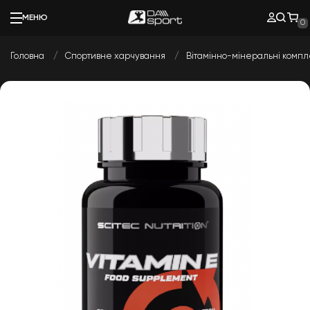
МЕНЮ
0
Головна
Спортивне харчування
Вітамінно-мінеральні комп