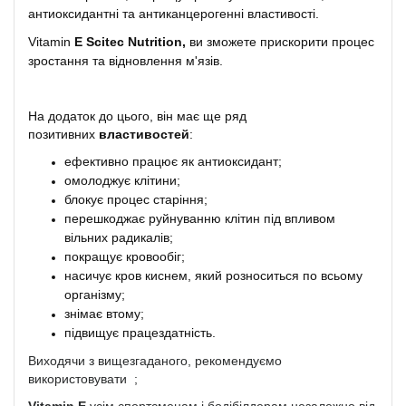
антиоксидантні та антиканцерогенні властивості.
Vitamin
E
Scitec
Nutrition,
ви зможете прискорити процес
зростання та відновлення м'язів.
На додаток до цього, він має ще ряд
позитивних
властивостей
:
ефективно працює як антиоксидант;
омолоджує клітини;
блокує процес старіння;
перешкоджає руйнуванню клітин під впливом
вільних радикалів;
покращує кровообіг;
насичує кров киснем, який розноситься по всьому
організму;
знімає втому;
підвищує працездатність.
Виходячи з вищезгаданого, рекомендуємо
використовувати ;