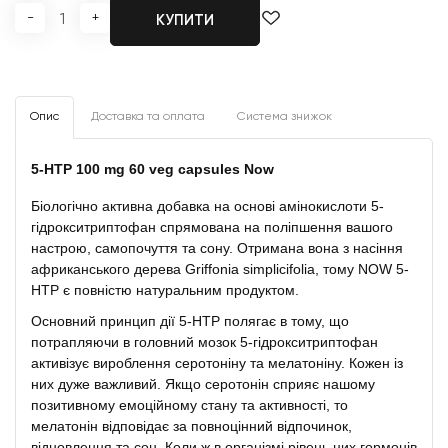
-
+
КУПИТИ
Опис
Доставка та оплата
Система знижок
5-HTP 100 mg 60 veg capsules Now
Біологічно активна добавка на основі амінокислоти 5-
гідрокситриптофан спрямована на поліпшення вашого
настрою, самопочуття та сону. Отримана вона з насіння
африканського дерева Griffonia simplicifolia, тому NOW 5-
HTP є повністю натуральним продуктом.
Основний принцип дії 5-HTP полягає в тому, що
потрапляючи в головний мозок 5-гідрокситриптофан
активізує вироблення серотоніну та мелатоніну. Кожен із
них дуже важливий. Якщо серотонін сприяє нашому
позитивному емоційному стану та активності, то
мелатонін відповідає за повноцінний відпочинок,
відновлення та сон. Коли ж в організмі рівень цих гормонів