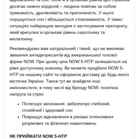
досягає нижніх кордонів – людина помічає за собою
тривожність, дратівливість та пригніченість. У нього
порушується сон і збільшується стомлюваність. У таких
ситуаціях найкращим виходом є застосування препарату,
який врегулює в організмі рівень серотоніну та
мелатоніну.
Рекомендуємо вам натуральний і такий, що не викликає
звикання антидепресантів від американської топової
фірми NOW. При цьому ціна NOW 5-HTP залишається на
рівні доступному кожному. Ви можете придбати NOW 5-
HTP на нашому сайті та оформити доставку до будь-якого
містечка України. Також тут ви знайдете інші
амінокислоти, в тому числі від бренду NOW. психічна
напруга та стрес
Полегшує засинання, забезпечує глибокий,
спокійний і здоровий сон
Покращує відновлення в умовах інтенсивних
розумових та фізичних навантажень
ЯК ПРИЙМАТИ NOW 5-HTP