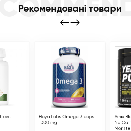
ECOMMEN
Рекомендовані товари
rovit
Haya Labs Omega 3 caps
Amix Bl
1000 mg
No Caff 
Monste