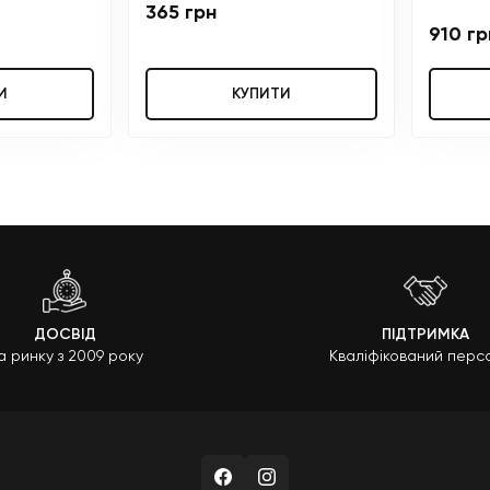
365 грн
910 гр
И
КУПИТИ
ДОСВІД
ПІДТРИМКА
а ринку з 2009 року
Кваліфікований перс