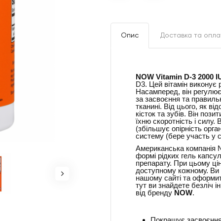
Опис
Доставка та опла
NOW Vitamin D-3 2000 I
D3. Цей вітамін виконує 
Насамперед, він регулює 
за засвоєння та правиль
тканині. Від цього, як в
кісток та зубів. Він поз
їхню скоротність і силу.
(збільшує опірність орга
систему (бере участь у с
Американська компанія N
формі рідких гель капсул
препарату. При цьому ці
доступному кожному. Ви
нашому сайті та оформит
тут ви знайдете безліч і
від бренду
NOW
.
Покращує засвоєння