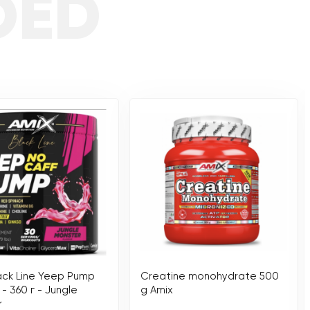
DED
ack Line Yeep Pump
Creatine monohydrate 500
- 360 г - Jungle
g Amix
r