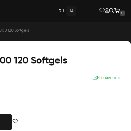
RU
UA
0
000 120 Softgels
00 120 Softgels
В наявності