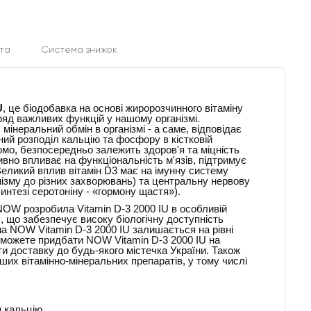
та
Система знижок
U
, це біодобавка на основі жиророзчинного вітаміну
ряд важливих функцій у нашому організмі.
мінеральний обмін в організмі - а саме, відповідає
ний розподіл кальцію та фосфору в кістковій
ідомо, безпосередньо залежить здоров'я та міцність
итивно впливає на функціональність м'язів, підтримує
 Великий вплив вітамін D3 має на імунну систему
нізму до різних захворювань) та центральну нервову
интезі серотоніну - «гормону щастя»).
OW розробила Vitamin D-3 2000 IU в особливій
, що забезпечує високу біологічну доступність
на NOW Vitamin D-3 2000 IU залишається на рівні
 можете придбати NOW Vitamin D-3 2000 IU на
и доставку до будь-якого містечка України. Також
нших вітамінно-мінеральних препаратів, у тому числі
 кальцію