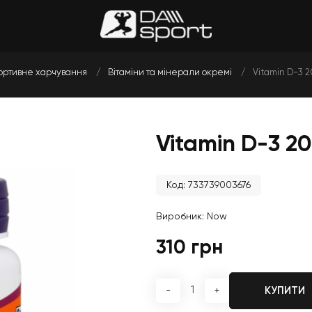
ортивне харчування
Вітаміни та мінерали окремі
Vitamin D-3 2
Vitamin D-3 20
Код: 733739003676
Виробник:
Now
310 грн
КУПИТИ
-
+