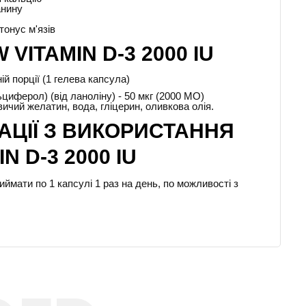
анину
тонус м'язів
VITAMIN D-3 2000 IU
ій порції (1 гелева капсула)
циферол) (від ланоліну) - 50 мкг (2000 МО)
овичий желатин, вода, гліцерин, оливкова олія.
ЦІЇ З ВИКОРИСТАННЯ
N D-3 2000 IU
ймати по 1 капсулі 1 раз на день, по можливості з