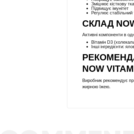
Зміцнює кісткову тк
Підвищує імунітет
Регулює стабільний 
СКЛАД NOW 
Активні компоненти в одн
Вітамін D3 (холекаль
Інші інгредієнти: ял
РЕКОМЕНДА
NOW VITAMI
Виробник рекомендує при
жирною їжею.