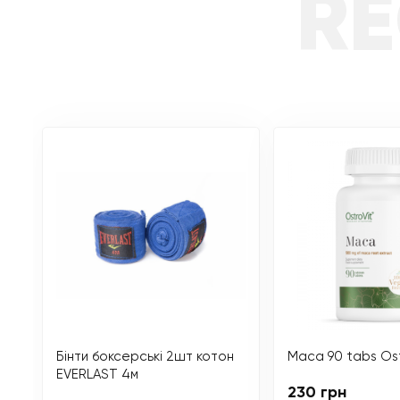
R
Бінти боксерські 2шт котон
Maca 90 tabs Ost
EVERLAST 4м
230 грн