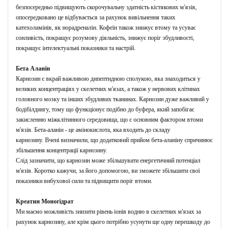
безпосередньо підвищують скорочувальну здатність кістякових м'язів,
опосередковано це відбувається за рахунок вивільнення таких
катехоламінів, як норадреналін.
Кофеїн також знижує втому та усуває
сонливість, покращує розумову діяльність, знижує поріг збудливості,
покращує інтелектуальні показники та настрій.
Бета Аланін
Карнозин є вкрай важливою дипептидною сполукою, яка знаходиться у
великих концентраціях у скелетних м'язах, а також у нервових клітинах
головного мозку та інших збудливих тканинах.
Карнозин дуже важливий у
бодібілдингу, тому що функціонує подібно до буфера, який запобігає
закисленню міжклітинного середовища, що є основним фактором втоми
м'язів.
Бета-аланін - це амінокислота, яка входить до складу
карнозину.
Вчені визначили, що додатковий прийом бета-аланіну спричинює
збільшення концентрації карнозину.
Слід зазначити, що карнозин може збільшувати енергетичний потенціал
м'язів.
Коротко кажучи, за його допомогою, ви зможете збільшити свої
показники вибухової сили та підвищити поріг втоми.
Креатин Моногідрат
Ми маємо можливість знизити рівень іонів водню в скелетних м'язах за
рахунок карнозину, але крім цього потрібно усунути ще одну перешкоду до