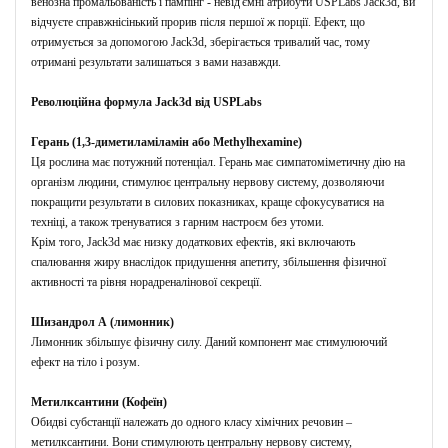
венозна промальованість і пампінг - невід'ємні атрибути USPLabs Jack3d, ви
відчуєте справжнісінький прорив після першої ж порції.
Ефект, що
отримується за допомогою Jack3d, зберігається тривалий час, тому
отримані результати залишаться з вами назавжди.
Революційна формула Jack3d від USPLabs
Герань (1,3-диметиламіламін або Methylhexamine)
Ця рослина має потужний потенціал.
Герань має симпатоміметичну дію на
організм людини, стимулює центральну нервову систему, дозволяючи
покращити результати в силових показниках, краще сфокусуватися на
техніці, а також тренуватися з гарним настроєм без утоми.
Крім того, Jack3d має низку додаткових ефектів, які включають
спалювання жиру внаслідок придушення апетиту, збільшення фізичної
активності та рівня норадреналінової секреції.
Шизандрол А (лимонник)
Лимонник збільшує фізичну силу.
Даний компонент має стимулюючий
ефект на тіло і розум.
Метилксантини (Кофеїн)
Обидві субстанції належать до одного класу хімічних речовин –
метилксантини.
Вони стимулюють центральну нервову систему,