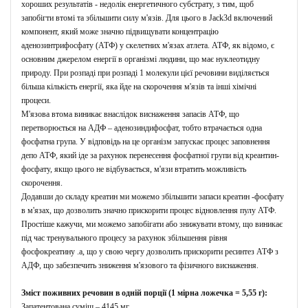
хороших результатів - недолік енергетичного субстрату, з тим, щоб
запобігти втомі та збільшити силу м'язів.
Для цього в Jack3d включений
компонент, який може значно підвищувати концентрацію
аденозинтрифосфату (АТФ) у скелетних м'язах атлета.
АТФ, як відомо, є
основним джерелом енергії в організмі людини, що має нуклеотидну
природу.
При розпаді при розпаді 1 молекули цієї речовини виділяється
більша кількість енергії, яка йде на скорочення м'язів та інші хімічні
процеси.
М'язова втома виникає внаслідок виснаження запасів АТФ, що
перетворюється на АДФ – аденозиндифосфат, тобто втрачається одна
фосфатна група.
У відповідь на це організм запускає процес заповнення
депо АТФ, який іде за рахунок перенесення фосфатної групи від креантин-
фосфату, якщо цього не відбувається, м'язи втратить можливість
скорочення.
Додавши до складу
креатин
ми можемо збільшити запаси
креатин
-фосфату
в м'язах, що дозволить значно прискорити процес відновлення пулу АТФ.
Простіше кажучи, ми можемо запобігати або знижувати втому, що виникає
під час тренувального процесу за рахунок збільшення рівня
фосфокреатину
.
а, що у свою чергу дозволить прискорити ресинтез АТФ з
АДФ, що забезпечить зниження м'язового та фізичного виснаження.
Зміст поживних речовин в одній порції (1 мірна ложечка = 5,55 г):
Запатентована суміш – 4145 мг