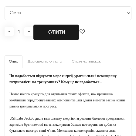
-
+
КУПИТИ
Опис
Доставка та оплата
Система знижок
Чи подобається відчувати море енергії, ураган сили і невичерпну
витривалість на тренуваннях?
Кому це не подобається...
Немає нічого кращого для отримання таких ефектів, ніж правильна
комбінація
передтренувальних
компонентів, які здатні вивести вас на новий
рівень тренувального прогресу.
USPLabs Jack3d дасть вам шалену енергію, агресивне бажання тренуватися,
здатність брати великі ваги, виконувати більше повторень, ця добавка
буквально накачує ваші м'язи.
Ментальна концентрація, скажена сила,