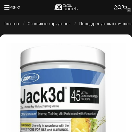
МЕНЮ
0
Головна
Спортивне харчування
Передтренувальні комплек