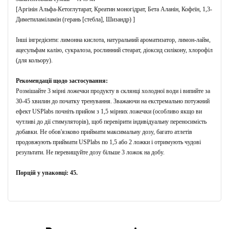
[Аргінін Альфа-Кетоглутарат, Креатин моногідрат, Бета Аланін, Кофеїн, 1,3-
Диметиламіламін (герань [стебла], Шизандр) ]
Інші інгредієнти: лимонна кислота, натуральний ароматизатор, лимон-лайм,
ацесульфам калію, сукралоза, рослинний стеарат, діоксид силікону, хлорофіл
(для кольору).
Рекомендації щодо застосування:
Розмішайте 3 мірні ложечки продукту в склянці холодної води і випийте за
30-45 хвилин до початку тренування.
Зважаючи на екстремально потужний
ефект USPlabs почніть прийом з 1,5 мірних ложечки (особливо якщо ви
чутливі до дії стимуляторів), щоб перевірити індивідуальну переносимість
добавки.
Не обов'язково приймати максимальну дозу, багато атлетів
продовжують приймати USPlabs по 1,5 або 2 ложки і отримують чудові
результати.
Не перевищуйте дозу більше 3 ложок на добу.
Порцій у упаковці: 45.