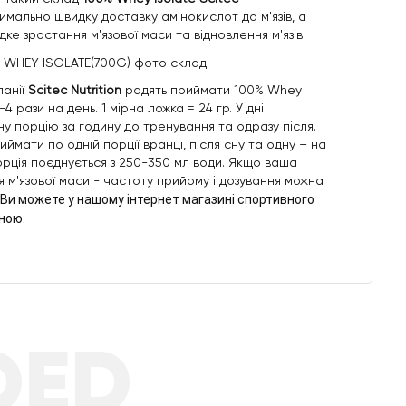
имально швидку доставку амінокислот до м'язів, а
дке зростання м'язової маси та відновлення м'язів.
панії
Scitec Nutrition
радять приймати 100% Whey
2-4 рази на день. 1 мірна ложка = 24 гр. У дні
у порцію за годину до тренування та одразу після.
ймати по одній порції вранці, після сну та одну – на
орція поєднується з 250-350 мл води. Якщо ваша
 м'язової маси - частоту прийому і дозування можна
Ви можете у нашому інтернет магазині спортивного
ною.
DED