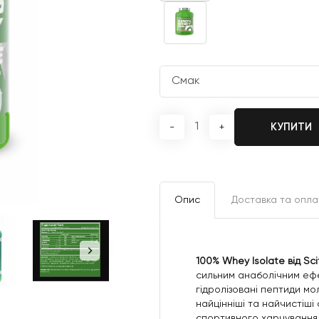
КУПИТИ
-
+
Опис
Доставка та опла
100% Whey Isolate від Sci
сильним анаболічним ефек
гідролізовані пептиди м
найцінніші та найчистіш
спортивного харчування