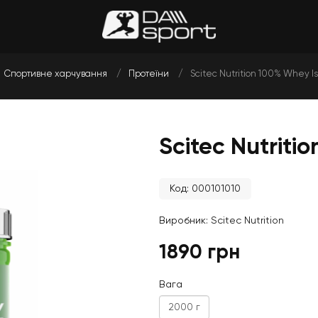
Спортивне харчування
Протеїни
Scitec Nutrition 100% Whey Is
Scitec Nutriti
Код: 000101010
Виробник:
Scitec Nutrition
1890 грн
Вага
2000 г