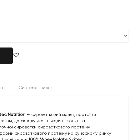
та
Система знижок
tec Nutrition
— сироватковий ізолят, протеїн з
том, до складу якого входять ізолят та
олочної сироватки сироваткового протеїну -
і форми сироваткового протеїну на сучасному ринку
. Такий склад
100% Whey Isolate Scitec