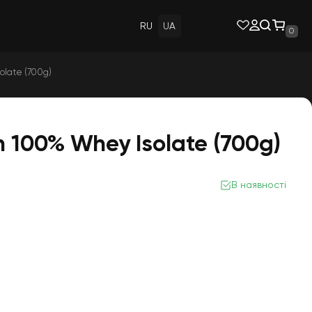
RU
UA
0
olate (700g)
on 100% Whey Isolate (700g)
В наявності