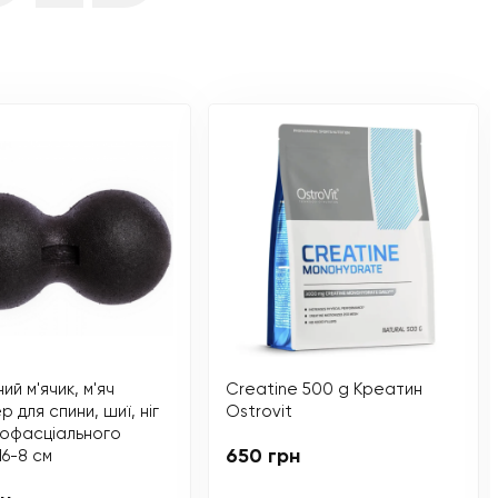
й м'ячик, м'яч
Creatine 500 g Креатин
 для спини, шиї, ніг
Ostrovit
іофасціального
650 грн
16-8 см