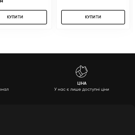
рн
КУПИТИ
КУПИТИ
ЦІНА
онал
У нас є лише доступні ціни