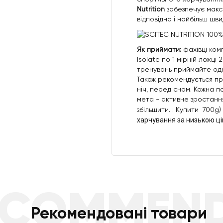
Nutrition
забезпечує макс
відповідно і найбільш шви
Як приймати:
фахівці ком
Isolate по 1 мірній ложці 
тренувань приймайте одн
Також рекомендується при
ніч, перед сном. Кожна п
мета - активне зростання
збільшити. : Купити 700g)
харчування за низькою ці
ECOMMEN
Рекомендовані товари