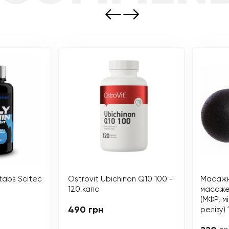
 tabs Scitec
Ostrovit Ubichinon Q10 100 -
Масажни
120 капс
масажер
(МФР, м
490 грн
релізу) 