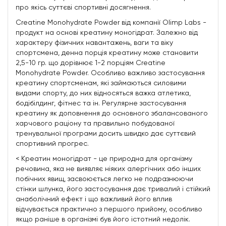
про якісь суттєві спортивні досягнення.
Creatine Monohydrate Powder від компанії Olimp Labs -
продукт на основі креатину моногідрат. Залежно від
характеру фізичних навантажень, ваги та віку
спортсмена, денна порція креатину може становити
2,5-10 гр. що дорівнює 1-2 порціям Creatine
Monohydrate Powder. Особливо важливо застосування
креатину спортсменам, які займаються силовими
видами спорту, до них відносяться важка атлетика,
бодібілдинг, фітнес та ін. Регулярне застосування
креатину як доповнення до основного збалансованого
харчового раціону та правильно побудованої
тренувальної програми досить швидко дає суттєвий
спортивний прогрес.
< Креатин моногідрат - це природна для організму
речовина, яка не виявляє ніяких алергічних або інших
побічних явищ, засвоюється легко не подразнюючи
стінки шлунка, його застосування дає тривалий і стійкий
анаболічний ефект і що важливий його вплив
відчувається практично з першого прийому, особливо
якщо раніше в організмі був його істотний недолік.