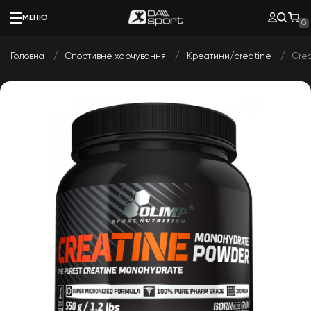
МЕНЮ
0
Головна
Спортивне харчування
Креатини/creatine
Crea