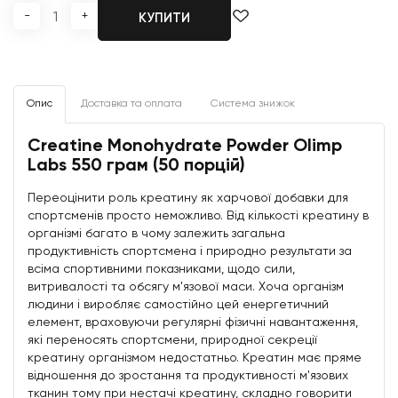
-
+
КУПИТИ
Опис
Доставка та оплата
Система знижок
Creatine Monohydrate Powder Olimp
Labs 550 грам (50 порцій)
Переоцінити роль креатину як харчової добавки для
спортсменів просто неможливо. Від кількості креатину в
організмі багато в чому залежить загальна
продуктивність спортсмена і природно результати за
всіма спортивними показниками, щодо сили,
витривалості та обсягу м'язової маси. Хоча організм
людини і виробляє самостійно цей енергетичний
елемент, враховуючи регулярні фізичні навантаження,
які переносять спортсмени, природної секреції
креатину організмом недостатньо. Креатин має пряме
відношення до зростання та продуктивності м'язових
тканин тому при нестачі креатину, складно говорити