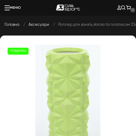
МЕНЮ
0
Головна
Аксесуари
Роллер для занять йогою та пілатесом 33
НОВИНКА