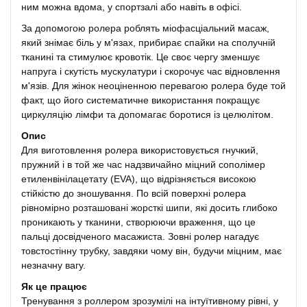
ним можна вдома, у спортзалі або навіть в офісі.
За допомогою ролера роблять міофасціальний масаж,
який знімає біль у м'язах, прибирає спайки на сполучній
тканині та стимулює кровотік. Це своє чергу зменшує
напруга і скутість мускулатури і скорочує час відновлення
м'язів. Для жінок неоціненною перевагою ролера буде той
факт, що його систематичне використання покращує
циркуляцію лімфи та допомагає боротися із целюлітом.
Опис
Для виготовлення ролера використовується гнучкий,
пружний і в той же час надзвичайно міцний сополімер
етиленвінілацетату (EVA), що відрізняється високою
стійкістю до зношування. По всій поверхні ролера
рівномірно розташовані жорсткі шипи, які досить глибоко
проникають у тканини, створюючи враження, що це
пальці досвідченого масажиста. Зовні ролер нагадує
товстостінну трубку, завдяки чому він, будучи міцним, має
незначну вагу.
Як це працює
Тренування з роллером зрозумілі на інтуїтивному рівні, у