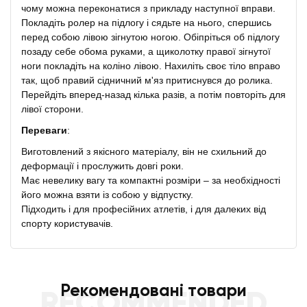
чому можна переконатися з прикладу наступної вправи.
Покладіть ролер на підлогу і сядьте на нього, спершись
перед собою лівою зігнутою ногою. Обіпріться об підлогу
позаду себе обома руками, а щиколотку правої зігнутої
ноги покладіть на коліно лівою. Нахиліть своє тіло вправо
так, щоб правий сідничний м'яз притиснувся до ролика.
Перейдіть вперед-назад кілька разів, а потім повторіть для
лівої сторони.
Переваги
:
Виготовлений з якісного матеріалу, він не схильний до
деформації і прослужить довгі роки.
Має невелику вагу та компактні розміри – за необхідності
його можна взяти із собою у відпустку.
Підходить і для професійних атлетів, і для далеких від
спорту користувачів.
Рекомендовані товари
RECOMMENDED