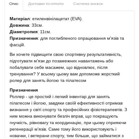
Опис
Доставка та оплата
Система знижок
Матеріал
: етиленвінілацетат (EVA).
Довжина
: 33см.
Діаметропия
: 11см.
Призначення
: для поглибленого опрацювання м'язів та
фасцій.
Ви хочете підвищити свою спортивну результативність,
підготувати м'язи до позамежних навантажень або
побалувати себе масажем, що відновлює, після
тренування? У всьому цьому вам допоможе жорсткий
ролер для занять йогою та пілатесом
Призначення
Роллер - це простий і легкий інвентар для занять
пілатесом і йогою, завдяки своїй ефективності отримав
визнання у світі спорту та професійних фізіотерапевтів. З
ним можна виконувати безліч вправ, що покращують
гнучкість, рівновагу та координацію, при цьому сприяючи
регенерації м'язів. Саме тому його використовують і
новачки, і ветерани спорту, тим більше, що займатися з