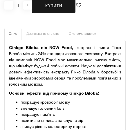
-
+
КУПИТИ
Опис
Доставка та оплата
Система знижок
Ginkgo Biloba від NOW Food,
екстракт із листя Гінко
Білоба містить 24% стандартизованого екстракту.
Екстракт
від компанії NOW Food має максимально високу якість,
що мінімізує будь-які побічні ефекти.
Наукові дослідження
довели ефективність екстракту
Гінко Білоба
у боротьбі з
ішемічними хворобами серця та проблемами пов'язаних з
головним мозком.
Основні ефекти від прийому Ginkgo Biloba:
покращує кровообіг мозку
зменшує головний біль
покращує пам'ять
позитивно впливає на слух та зір
знижує рівень холестерину в крові