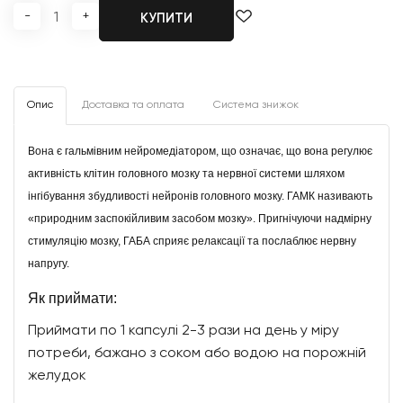
-
+
КУПИТИ
Опис
Доставка та оплата
Система знижок
Вона є гальмівним нейромедіатором, що означає, що вона регулює
активність клітин головного мозку та нервної системи шляхом
інгібування збудливості нейронів головного мозку. ГАМК називають
«природним заспокійливим засобом мозку». Пригнічуючи надмірну
стимуляцію мозку, ГАБА сприяє релаксації та послаблює нервну
напругу.
Як приймати:
Приймати по 1 капсулі 2-3 рази на день у міру
потреби, бажано з соком або водою на порожній
желудок