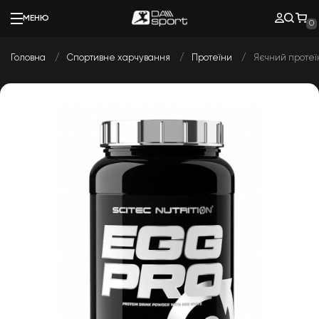
МЕНЮ
0
Головна
Спортивне харчування
Протеїни
Яєчний протеїн