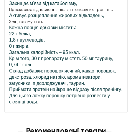
Захищає м'язи від катаболізму,
Прискорює відновлення після інтенсивних тренінгів
Активує розщеплення жирових відкладень,
Зміцнює імунітет.
Кожна порція добавки містить:
22 г білка,
1,8 г вуглеводів,
0 г жирів.
Загальна калорійність – 95 ккал.
Крім того, 30 г препарату містять 50 мг таурину,
0,74 г солі.
Склад добавки: порошок яєчний, какао порошок,
декстроза, хлорид натрію, ароматизатори,
загусники, підсолоджувачі, таурин.
Приймати протеїн найкраще відразу після тренінгу.
Для цього ложку порошку потрібно розвести у
склянці води.
Рекомендовані товари