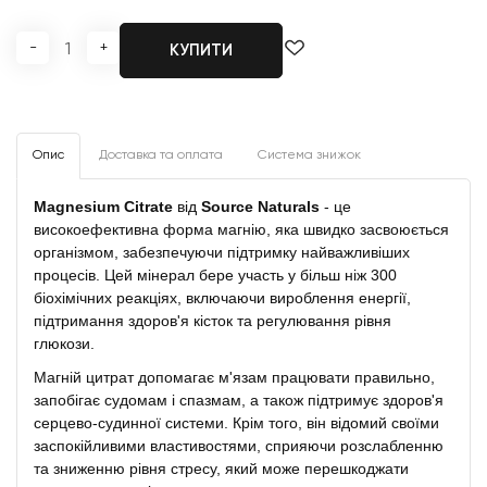
-
+
КУПИТИ
Опис
Доставка та оплата
Система знижок
Magnesium Citrate
від
Source Naturals
- це
високоефективна форма магнію, яка швидко засвоюється
організмом, забезпечуючи підтримку найважливіших
процесів. Цей мінерал бере участь у більш ніж 300
біохімічних реакціях, включаючи вироблення енергії,
підтримання здоров'я кісток та регулювання рівня
глюкози.
Магній цитрат допомагає м'язам працювати правильно,
запобігає судомам і спазмам, а також підтримує здоров'я
серцево-судинної системи. Крім того, він відомий своїми
заспокійливими властивостями, сприяючи розслабленню
та зниженню рівня стресу, який може перешкоджати