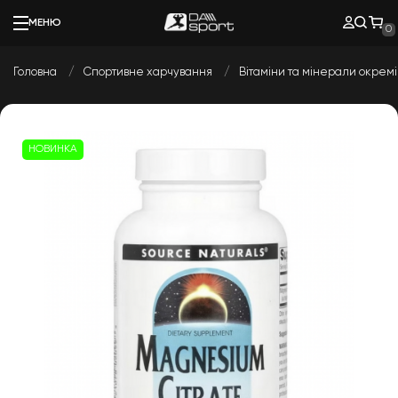
МЕНЮ
0
Головна
Спортивне харчування
Вітаміни та мінерали окремі
НОВИНКА