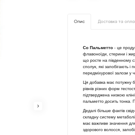
Опис
Доставка та опла
Со Пальметто
- це продук
флавоноїди, стерини і жи
що росте на південному с
сполук, які запобігають і
передміхурової залози у чо
Ця добавка має потужну бі
рівнів різних форм тестост
підтверджена низкою клін
пальметто досить тонка. 
Дедалі більше фактів сві
складну систему метаболізм
має важливе значення для
здорового волосся, запоб