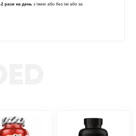
-2 рази на день
з їжею або без їжі або за
DED