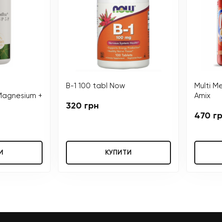
B-1 100 tabl Now
Multi M
Magnesium +
Amix
320 грн
470 г
И
КУПИТИ