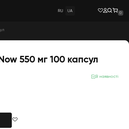
RU
UA
0
сул
Now 550 мг 100 капсул
В наявності