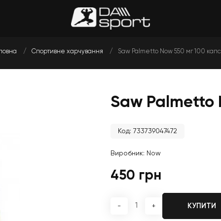
ловна
Спортивне харчування
Saw Palmetto Now 550 мг 100 кап
Saw Palmetto 
Код: 733739047472
Виробник:
Now
450 грн
КУПИТИ
-
+