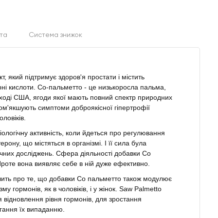
та
Система знижок
т, який підтримує здоров'я простати і містить
рні кислоти. Со-пальметто - це низькоросла пальма,
ході США, ягоди якої мають повний спектр природних
 пом'якшують симптоми доброякісної гіпертрофії
ловіків.
ологічну активність, коли йдеться про регулювання
ерону, що містяться в організмі. І її сила була
ічних досліджень. Сфера діяльності добавки Со
Проте вона виявляє себе в ній дуже ефективно.
дчить про те, що добавки Со пальметто також модулює
у гормонів, як в чоловіків, і у жінок. Saw Palmetto
 відновлення рівня гормонів, для зростання
ігання їх випаданню.