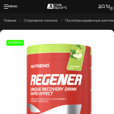
МЕНЮ
0
Главная
Спортивное питание
Послетренировочные компле
НОВИНКА