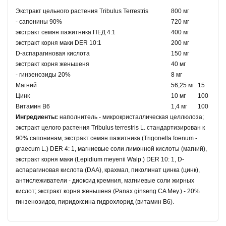
Экстракт цельного растения Tribulus Terrestris
800 мг
- сапонины 90%
720 мг
экстракт семян пажитника ПЕД 4:1
400 мг
экстракт корня маки DER 10:1
200 мг
D-аспарагиновая кислота
150 мг
экстракт корня женьшеня
40 мг
- гинзенозиды 20%
8 мг
Магний
56,25 мг
15
Цинк
10 мг
100
Витамин B6
1,4 мг
100
Ингредиенты:
наполнитель - микрокристаллическая целлюлоза;
экстракт целого растения Tribulus terrestris L. стандартизирован к
90% сапонинам, экстракт семян пажитника (Trigonella foenum -
graecum L.) DER 4: 1, магниевые соли лимонной кислоты (магний),
экстракт корня маки (Lepidium meyenii Walp.) DER 10: 1, D-
аспарагиновая кислота (DAA), крахмал, пиколинат цинка (цинк),
антислеживатели - диоксид кремния, магниевые соли жирных
кислот; экстракт корня женьшеня (Panax ginseng CA Mey.) - 20%
гинзенозидов, пиридоксина гидрохлорид (витамин В6).