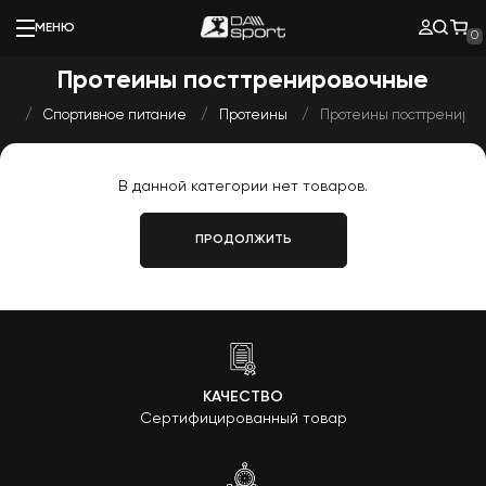
МЕНЮ
0
Протеины посттренировочные
ая
Спортивное питание
Протеины
Протеины посттрениро
В данной категории нет товаров.
ПРОДОЛЖИТЬ
КАЧЕСТВО
Сертифицированный товар