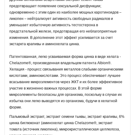
предотвращает появление сексуальной дисфункции;
одновременно с этим один из наиболее мощных каротиноидов –
ликопен – нейтрализует активность свободных радикалов и
уменьшает избыточную активность тестостерона в
предстательной железе, предотвращая его неблагоприятные
изменения. В дополнение этот эффект усиливается за счет
экстаркта крапивы и аминохелата цинка.
Патентованная, легко усваиваемая форма цинка в виде хелата -
Chelazome®, произведенная владельцем патента Albion®.
Хелация - процесс связывания металлов слабыми органическими
кислотами, аминокислотами. Это процесс обеспечивает лучшее
всасывание микроэлементов через ЖКТ и их более эффективное
участие в жизненно важных процессах. В этой форме
микроэлементы безопасны для организма, поскольку в случае их
избытка они легко выводятся из организма, будучи в хелатной
форме.
Пальмовый экстракт, экстракт семени тыквы, экстракт крапивы, 6%
цинка биглюконат (аминохелат цинка Chelazome®, экстракт
томата (источник ликопена), микрокристаллическая целлюлоза,