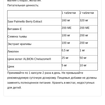
магния стеарат, желатин.
Питательная ценность:
1 таблетки
2 таблетки
160 мг
320 мг
Saw Palmetto Berry Extract
200 МЕ
200 МЕ
Витамин Е
100 мг
200 мг
Семена тыквы
100 мг
200 мг
Экстракт крапивы
0,5 мг
1 мг
Ликопен
25 мг
50 мг
Цинк хелат ALBION Chelazome®
5 мг
10 мг
Цинк
Принимайте по 1 капсуле 2 раза в день. Не превышайте
рекомендуемую суточную дозировку. Пищевые добавки не должны
заменять полноценное питание. Хранить в местах, недоступных
для детей.