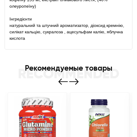
олеуропеїну)
Інгредієнти
натуральний та штучний ароматизатор, діоксид кремнію,
силікат кальцію, сукралоза , ацесульфам калію, яблучна
кислота
Рекомендуемые товары
RECOMMENDED