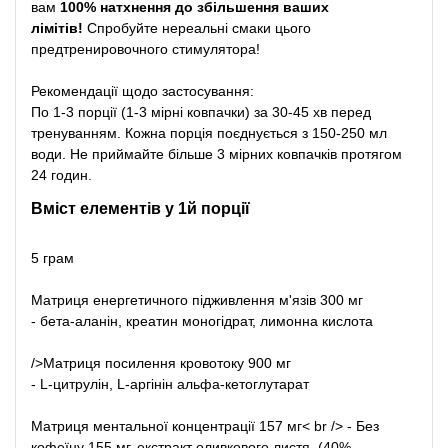
вам
100% натхнення до збільшення ваших
лімітів!
Спробуйте нереальні смаки цього
предтренировочного стимулятора!
Рекомендації щодо застосування:
По 1-3 порції (1-3 мірні ковпачки) за 30-45 хв перед
тренуванням. Кожна порція поєднується з 150-250 мл
води. Не приймайте більше 3 мірних ковпачків протягом
24 годин.
Вміст елементів у 1й порції
5 грам
Матриця енергетичного підживлення м'язів 300 мг
- бета-аланін, креатин моногідрат, лимонна кислота
/>
Матриця посилення кровотоку 900 мг
- L-цитрулін, L-аргінін альфа-кетоглутарат
Матриця ментальної концентрації 157 мг
< br /> - Без
кофеїну 155 мг, екстракт оливкового листя, (40%