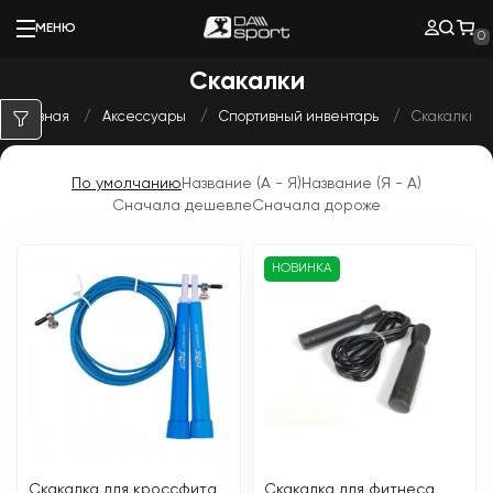
МЕНЮ
0
Скакалки
Главная
Аксессуары
Спортивный инвентарь
Скакалки
По умолчанию
Название (А - Я)
Название (Я - А)
Сначала дешевле
Сначала дороже
НОВИНКА
Скакалка для кроссфита
Скакалка для фитнеса