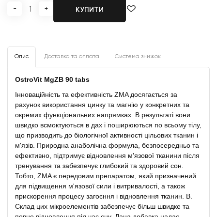
-
+
КУПИТИ
Опис
Доставка та оплата
Система знижок
OstroVit MgZB 90 tabs
Інноваційність та ефективність ZMA досягається за
рахунок використання цинку та магнію у конкретних та
окремих функціональних напрямках. В результаті вони
швидко всмоктуються в дах і поширюються по всьому тілу,
що призводить до біологічної активності цільових тканин і
м'язів. Природна анаболічна формула, безпосередньо та
ефективно, підтримує відновлення м'язової тканини після
тренування та забезпечує глибокий та здоровий сон.
Тобто, ZMA є передовим препаратом, який призначений
для підвищення м'язової сили і витривалості, а також
прискорення процесу загоєння і відновлення тканин. В.
Склад цих мікроелементів забезпечує більш швидке та
повне відновлення під час сну. Дана добавка надає