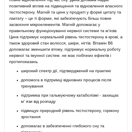
позитивний вплив на підвищення та відновлення власного
тестостерону. Магній та цинк у продукті у формі цитату та
лактату – це ті форми, які забезпечують більш повне
засвоєння мікроелементів. Магній допомагає у
правильному функціонуванні нервної системи та м'язів.
Цинк підтримує нормальний рівень тестостерону в крові, а
також здоровий стан волосся, шкіри, нігтів. Вітамін В6
допомагає зменшити втому, підтримує нормальну роботу
нервної та імунної систем. не має побічних ефектів і
протипоказань
широкий спектр дії, підтверджений на практикі
допомога в підтримці відновних процесів після
тренування
підтримка при гальмуючому катаболізмі - захищає
м' язи від розпаду
підвищує природний рівень тестостерону, гормону
зростання
допомагає в забезпеченні глибокого сну та