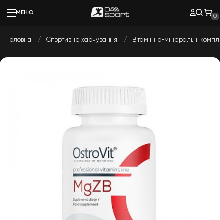
МЕНЮ
0
Головна
Спортивне харчування
Вітамінно-мінеральні комп