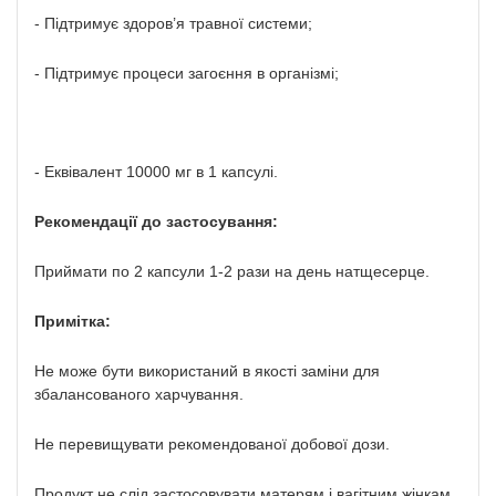
- Підтримує здоров’я травної системи;
- Підтримує процеси загоєння в організмі;
- Еквівалент 10000 мг в 1 капсулі.
Рекомендації до застосування:
Приймати по 2 капсули 1-2 рази на день натщесерце.
Примітка:
Не може бути використаний в якості заміни для
збалансованого харчування.
Не перевищувати рекомендованої добової дози.
Продукт не слід застосовувати матерям і вагітним жінкам.