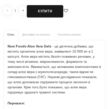
-
+
КУПИТИ
Опис
Доставка та оплата
Система знижок
Now Foods Aloe Vera Gels
- це дієтична добавка, що
містить органічне алое вера, еквівалент 10 000 мг в 1
капсулі. Алое вера містить безліч поживних речовин, у
тому числі вітаміни, мікроелементи, ферменти та
амінокислоти. Вважається, що активними компонентами в
складі алое вера є мукополісахариди, також відомі як
глікозаміноглікани (ГАГ). Наукові дослідження показали,
що алое допомагає підтримати процеси загоєння в
організмі. Крім того,було показано, що алое вера
підтримує здоров’я травної системи.
Переваги: