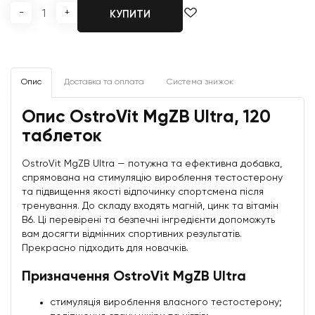
-
+
КУПИТИ
Опис
Доставка та оплата
Система знижок
Опис OstroVit MgZB Ultra, 120
таблеток
OstroVit MgZB Ultra — потужна та ефективна добавка,
спрямована на стимуляцію вироблення тестостерону
та підвищення якості відпочинку спортсмена після
тренування. До складу входять магній, цинк та вітамін
В6. Ці перевірені та безпечні інгредієнти допоможуть
вам досягти відмінних спортивних результатів.
Прекрасно підходить для новачків.
Призначення OstroVit MgZB Ultra
стимуляція вироблення власного тестостерону;