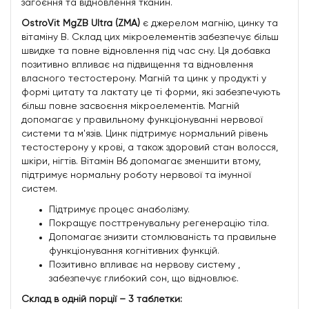
загоєння та відновлення тканин.
OstroVit MgZB Ultra (ZMA)
є джерелом магнію, цинку та
вітаміну В. Склад цих мікроелементів забезпечує більш
швидке та повне відновлення під час сну. Ця добавка
позитивно впливає на підвищення та відновлення
власного тестостерону. Магній та цинк у продукті у
формі цитату та лактату це ті форми, які забезпечують
більш повне засвоєння мікроелементів. Магній
допомагає у правильному функціонуванні нервової
системи та м'язів. Цинк підтримує нормальний рівень
тестостерону у крові, а також здоровий стан волосся,
шкіри, нігтів. Вітамін В6 допомагає зменшити втому,
підтримує нормальну роботу нервової та імунної
систем.
Підтримує процес анаболізму.
Покращує посттренувальну регенерацію тіла.
Допомагає знизити стомлюваність та правильне
функціонування когнітивних функцій.
Позитивно впливає на нервову систему ,
забезпечує глибокий сон, що відновлює.
Склад в одній порції – 3 таблетки: