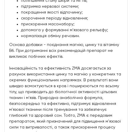
поліпшення стану шкіри та нігтів;
підтримка нервової системи;
покращення якості відпочинку;
скорочення періоду відновлення;
прискорення масонабору;
допомога у формуванні м'язового рельєфу;
нормалізація обміну речовин.
Основа добавки - поєднання магнію, цинку та вітаміну
В6. При дотриманні всіх рекомендацій препарат не
викликає побічних ефектів.
Інноваційність та ефективність ZMA досягається за
рахунок використання цинку та магнію у конкретних та
окремих функціональних напрямках. В результаті вони
швидко всмоктуються в кров і поширюються по всьому
тілу, що призводить до біологічної активності цільових
тканин і м'язів. Природна анаболічна формула,
безпосередньо та ефективно, підтримує відновлення
м'язової тканини після тренування та забезпечує
глибокий та здоровий сон. Тобто, ZMA є передовим
препаратом, який призначений для підвищення м'язової
сили та витривалості, а також прискорення процесу