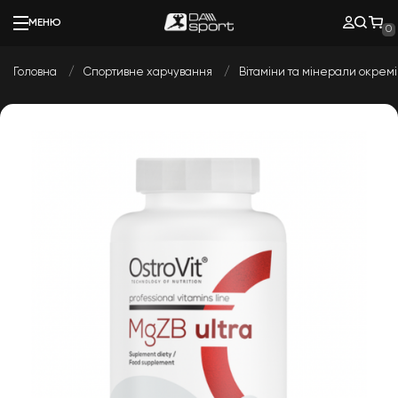
МЕНЮ
0
Головна
Спортивне харчування
Вітаміни та мінерали окремі