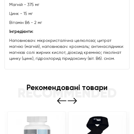
Магній - 375 мг
Цинк - 15 мг
Вітамін B6 - 2 мг
Інгредієнти:
Наповнювач: мікрокристалічна целюлоза; цитрат
магнію (магній), наповнювач: крохмаль; антинаслідники:
магнієві солі жирних кислот, діоксид кремнію; піколінат
цинку (цинк), гідрохлорид піридоксину (віт. B6). сном.
Рекомендовані товари
RECOMMENDED