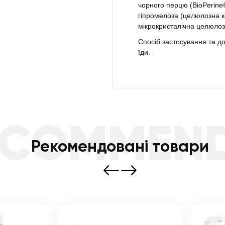
чорного перцю (BioPerine®
гіпромелоза (целюлозна к
мікрокристалічна целюлоз
Спосіб застосування та до
їди.
ECOMMEN
Рекомендовані товари