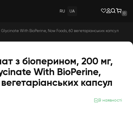
RU
UA
0
Glycinate With BioPerine, Now Foods, 60 вегетаріанських капсул
ат з біоперином, 200 мг,
cinate With BioPerine,
 вегетаріанських капсул
В наявності