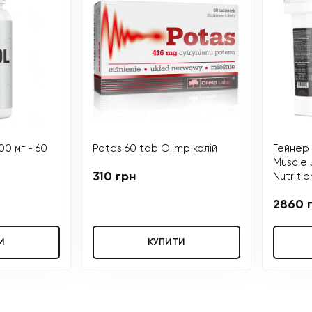
00 мг - 60
Potas 60 tab Olimp калій
Гейнер
Muscle 
310 грн
Nutritio
2860 
И
КУПИТИ