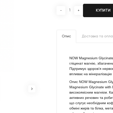
КУПИТИ
-
+
Опис
Доставка та опла
NOW Magnesium Glycinate
гліцинат магнію, збагаче
Підтримує здоров’я нервов
впливає на мінералізацію 
Опис NOW Magnesium Glyci
Magnesium Glycinate with 
високоякісним магнієм. К
активних речовин та роби
що слугує необхідним коф
обміні жирів та білка, мет