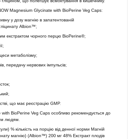
ю гліцином, що полегшує всмоктування в кишечнику.
NOW Magnesium Glycinate with BioPerine Veg Caps:
ивну у дозу магнію в запатентованій
ліцинату Albion™;
им екстрактом чорного перцю BioPerine®;
ї;
цеси метаболізму;
ів, передачу нервових імпульсів;
сток;
ький;
стві, що має реєстрацію GMP.
with BioPerine Veg Caps особливо рекомендується до
им людям.
сули) % кількість на порцію від денної норми Магній
инату магнію) (Albion™) 200 мг 48% Екстракт плодів