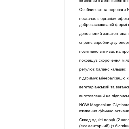
зв’язаний з амінокислото
Особливості та переваги 
постачає в організм ефект
добрезасвоюваній формі г
доповнений запатентован
сприяє виробництву енергі
позитивно впливає на про
покращує скорочення м’яз
регулює баланс кальцію;
підтримує мінералізацію кі
вегетаріанський та веганс
виготовлений на підприєм
NOW Magnesium Glycinate 
вживання фізично активн
Склад однієї порції (2 кап
(елементарний) (з бісгліц