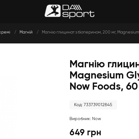
кремі
Магній
Магнію глицинат з біоперином, 200 мг, Magnesium 
Магнію глицин
Magnesium Gly
Now Foods, 60
Код: 733739012845
Виробник:
Now
649 грн