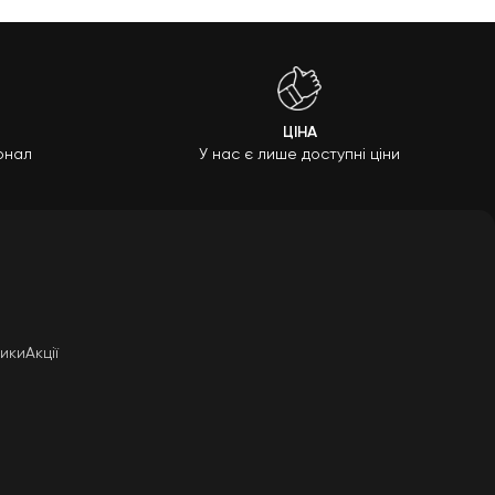
ЦІНА
онал
У нас є лише доступні ціни
ики
Акції