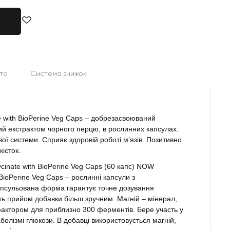
та
Система знижок
 with BioPerine Veg Caps – добрезасвоюваний
ний екстрактом чорного перцю, в рослинних капсулах.
ої системи. Сприяє здоровій роботі м’язів. Позитивно
кісток.
nate with BioPerine Veg Caps (60 капс) NOW
BioPerine Veg Caps – рослинні капсули з
апсульована форма гарантує точне дозування
ть прийом добавки більш зручним. Магній – мінерал,
актором для приблизно 300 ферментів. Бере участь у
аболізмі глюкози. В добавці використовується магній,