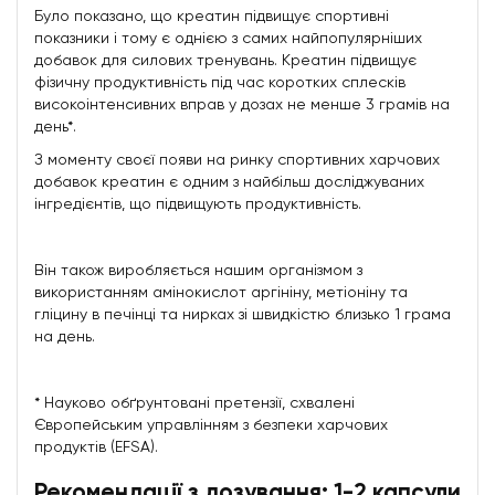
Було показано, що креатин підвищує спортивні
показники і тому є однією з самих найпопулярніших
добавок для силових тренувань. Креатин підвищує
фізичну продуктивність під час коротких сплесків
високоінтенсивних вправ у дозах не менше 3 грамів на
день*.
З моменту своєї появи на ринку спортивних харчових
добавок креатин є одним з найбільш досліджуваних
інгредієнтів, що підвищують продуктивність.
Він також виробляється нашим організмом з
використанням амінокислот аргініну, метіоніну та
гліцину в печінці та нирках зі швидкістю близько 1 грама
на день.
* Науково обґрунтовані претензії, схвалені
Європейським управлінням з безпеки харчових
продуктів (EFSA).
Рекомендації з дозування: 1-2 капсули