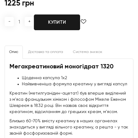
1225 грн
-
+
КУПИТИ
Опис
Доставка та оплата
Система знижок
Мегакреатиновий моногідрат 1320
Щоденна капсула 1x2
Найвивченіша формула креатину у вигляді капсул
Креатин (метилгуанідин-ацетат) був вперше виділений
з м'яса французьким хіміком і філософом Мікеле Еженом
Шевреєм в 1832 році. Він назвав своє відкриття
креатином, відсиланням до грецьких креам, м'ясом.
Близько 60-70% вмісту креатину в наших органелах
знаходиться у вигляді вільного креатину, а решта - у так
званій фосфоризованій формі.