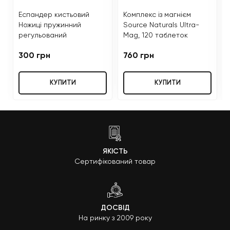
Еспандер кистьовий
Комплекс із магнієм
Ножиці пружинний
Source Naturals Ultra-
регульований
Mag, 120 таблеток
300 грн
760 грн
КУПИТИ
КУПИТИ
ЯКІСТЬ
Сертифікований товар
ДОСВІД
На ринку з 2009 року