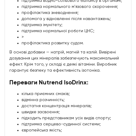
підтримка водно-сольового балансу в організмі;
підтримка нормального м'язового скорочення;
профілактика зневоднення;
допомога у відновленні після навантажень;
підтримка імунітету;
підтримка нормальної роботи ЦНС;
>
профілактика розвитку судом.
В основі добавки — натрій, магній та калій. Вивірені
дозування цих мінералів забезпечують максимальний
ефект. Крім того, у складі є деякі вітаміни. Виробник
гарантує безпеку та ефективність ізотоніка.
Переваги Nutrend IsoDrinx:
кілька приємних смаків;
відмінна розчинність;
достатня концентрація мінералів;
швидке засвоєння;
підходить представникам усіх видів спорту;
підтримка серцево-судинної системи;
європейська якість;