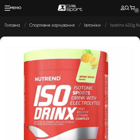
МЕНЮ
0
Головна
Спортивне харчування
Ізотоніки
Isodrinx 420g N