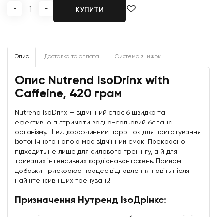
-
+
КУПИТИ
Опис
Доставка та оплата
Система знижок
Опис Nutrend IsoDrinx with
Caffeine, 420 грам
Nutrend IsoDrinx — відмінний спосіб швидко та
ефективно підтримати водно-сольовий баланс
організму. Швидкорозчинний порошок для приготування
ізотонічного напою має відмінний смак. Прекрасно
підходить не лише для силового тренінгу, а й для
тривалих інтенсивних кардіонавантажень. Прийом
добавки прискорює процес відновлення навіть після
найінтенсивніших тренувань!
Призначення Нутренд ІзоДрінкс: