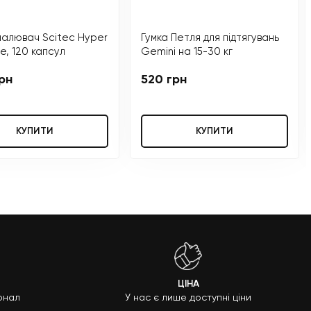
алювач Scitec Hyper
Гумка Петля для підтягувань
ne, 120 капсул
Gemini на 15-30 кг
рн
520 грн
КУПИТИ
КУПИТИ
ЦІНА
онал
У нас є лише доступні ціни