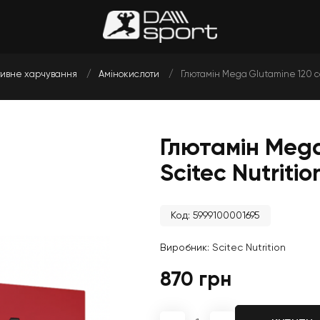
ивне харчування
Амінокислоти
Глютамін Mega Glutamine 120 ca
Глютамін Mega
Scitec Nutritio
Код: 5999100001695
Виробник:
Scitec Nutrition
870 грн