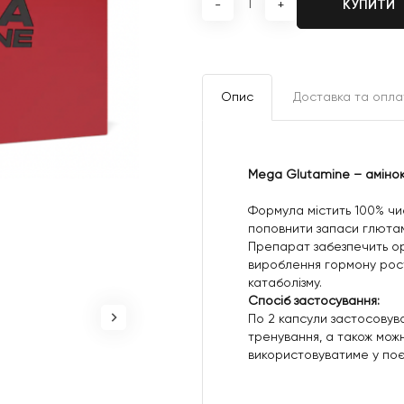
КУПИТИ
-
+
Опис
Доставка та опла
Mega Glutamine – аміноки
Формула містить 100% чи
поповнити запаси глютамі
Препарат забезпечить орг
вироблення гормону росту
катаболізму.
Спосіб застосування:
По 2 капсули застосовува
тренування, а також мож
використовуватиме у поє