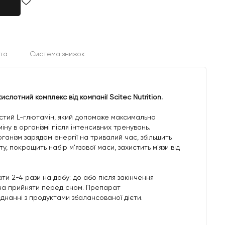
та
Система знижок
слотний комплекс від компанії Scitec Nutrition.
стий L-глютамін, який допоможе максимально
ну в організмі після інтенсивних тренувань.
анізм зарядом енергії на тривалий час, збільшить
, покращить набір м'язової маси, захистить м'язи від
ти 2-4 рази на добу: до або після закінчення
на прийняти перед сном. Препарат
днанні з продуктами збалансованої дієти.