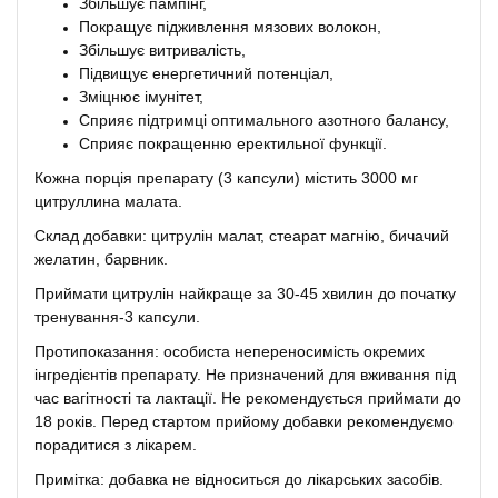
Збільшує пампінг,
Покращує підживлення мязових волокон,
Збільшує витривалість,
Підвищує енергетичний потенціал,
Зміцнює імунітет,
Сприяє підтримці оптимального азотного балансу,
Сприяє покращенню еректильної функції.
Кожна порція препарату (3 капсули) містить 3000 мг
цитруллина малата.
Склад добавки: цитрулін малат, стеарат магнію, бичачий
желатин, барвник.
Приймати цитрулін найкраще за 30-45 хвилин до початку
тренування-3 капсули.
Протипоказання: особиста непереносимість окремих
інгредієнтів препарату. Не призначений для вживання під
час вагітності та лактації. Не рекомендується приймати до
18 років. Перед стартом прийому добавки рекомендуємо
порадитися з лікарем.
Примітка: добавка не відноситься до лікарських засобів.