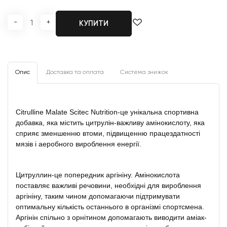
-
+
КУПИТИ
Опис
Доставка та оплата
Система знижок
Citrulline Malate Scitec Nutrition-це унікальна спортивна
добавка, яка містить цитрулін-важливу амінокислоту, яка
сприяє зменшенню втоми, підвищенню працездатності
мязів і аеробного вироблення енергії.
Цитруллин-це попередник аргініну. Амінокислота
поставляє важливі речовини, необхідні для вироблення
аргініну, таким чином допомагаючи підтримувати
оптимальну кількість останнього в організмі спортсмена.
Аргінін спільно з орнітином допомагають виводити аміак-