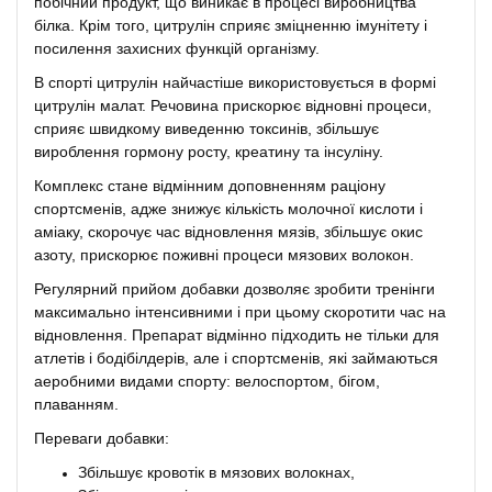
побічний продукт, що виникає в процесі виробництва
білка. Крім того, цитрулін сприяє зміцненню імунітету і
посилення захисних функцій організму.
В спорті цитрулін найчастіше використовується в формі
цитрулін малат. Речовина прискорює відновні процеси,
сприяє швидкому виведенню токсинів, збільшує
вироблення гормону росту, креатину та інсуліну.
Комплекс стане відмінним доповненням раціону
спортсменів, адже знижує кількість молочної кислоти і
аміаку, скорочує час відновлення мязів, збільшує окис
азоту, прискорює поживні процеси мязових волокон.
Регулярний прийом добавки дозволяє зробити тренінги
максимально інтенсивними і при цьому скоротити час на
відновлення. Препарат відмінно підходить не тільки для
атлетів і бодібілдерів, але і спортсменів, які займаються
аеробними видами спорту: велоспортом, бігом,
плаванням.
Переваги добавки:
Збільшує кровотік в мязових волокнах,